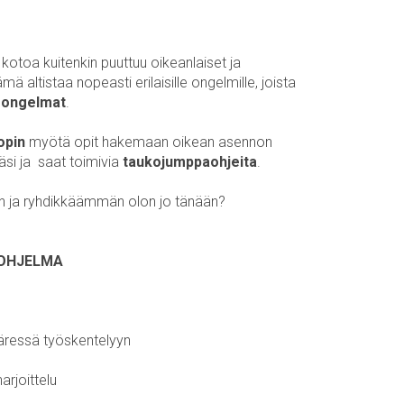
 kotoa kuitenkin puuttuu oikeanlaiset ja
 altistaa nopeasti erilaisille ongelmille, joista
-ongelmat
.
opin
myötä opit hakemaan oikean asennon
äsi ja saat toimivia
taukojumppaohjeita
.
n ja ryhdikkäämmän olon jo tänään?
-OHJELMA
äressä työskentelyyn
arjoittelu