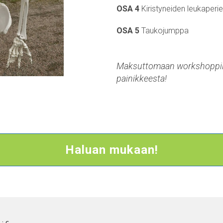
OSA 4
Kiristyneiden leukaperi
OSA 5
Taukojumppa
Maksuttomaan workshoppiin
painikkeesta!
Haluan mukaan!