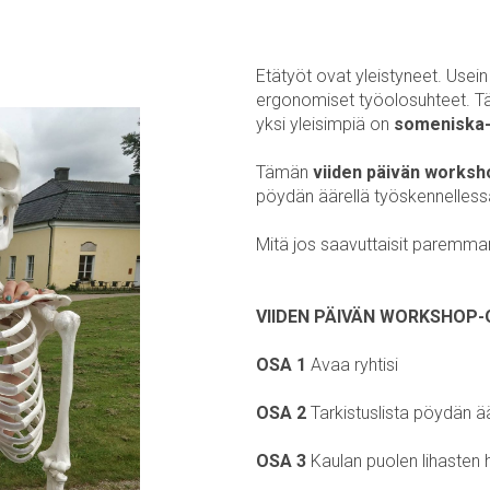
Etätyöt ovat yleistyneet. Usein
ergonomiset työolosuhteet. Tämä
yksi yleisimpiä on
someniska
Tämän
viiden päivän worksh
pöydän äärellä työskennelless
Mitä jos saavuttaisit paremma
VIIDEN PÄIVÄN WORKSHOP
OSA 1
Avaa ryhtisi
OSA 2
Tarkistuslista pöydän ä
OSA 3
Kaulan puolen lihasten h