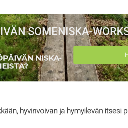
ÄIVÄN SOMENISKA-WOR
PÄIVÄN NISKA-
EISTA?
kään, hyvinvoivan ja hymyilevän itsesi p