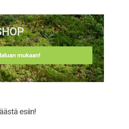
KSHOP
Haluan mukaan!
äästä esiin!