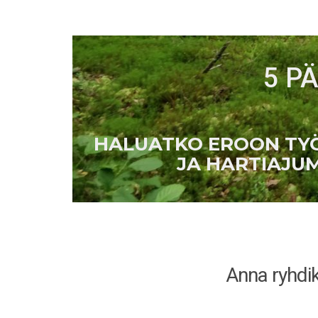
5 P
HALUATKO EROON TYÖ
JA HARTIAJUM
Anna ryhdik