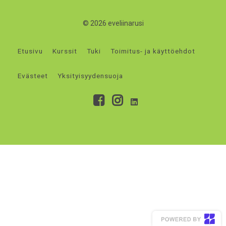
© 2026 eveliinarusi
Etusivu
Kurssit
Tuki
Toimitus- ja käyttöehdot
Evästeet
Yksityisyydensuoja