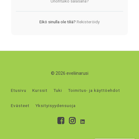
Unohtuiko salasana?
Eikö sinulla ole tiliä?
Rekisteröidy
© 2026 eveliinarusi
Etusivu
Kurssit
Tuki
Toimitus- ja käyttöehdot
Evästeet
Yksityisyydensuoja